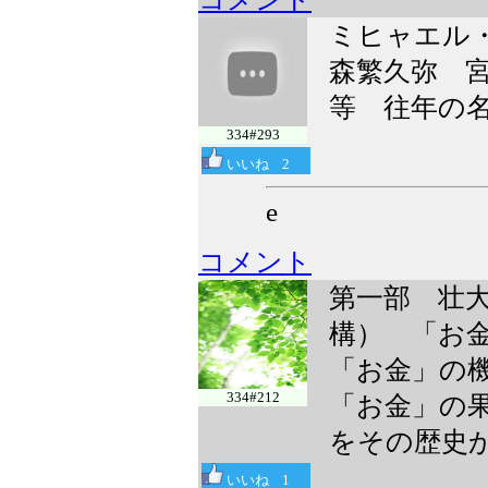
ミヒャエル・エ
森繁久弥 
等 往年の
334#293
いいね
2
e
コメント
第一部 壮
構） 「お
「お金」の
334#212
「お金」の
をその歴史
いいね
1