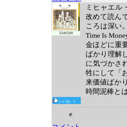
ミヒャエル
改めて読ん
ころは深い
334#209
Time Is 
金ほどに重
ばかり理解
に気づかさ
牲にして「
来価値ばか
時間泥棒と
いいね
1
e
コメント