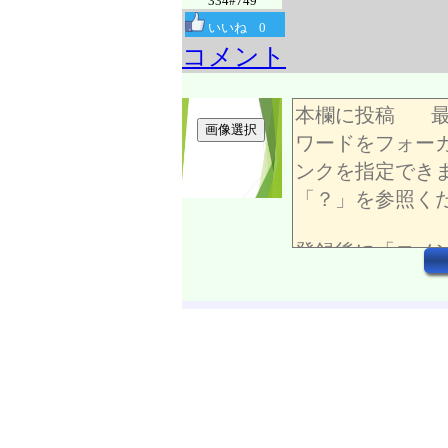
334#749
いいね
0
コメント