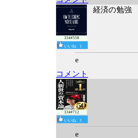
経済の勉強
334#558
いいね
1
e
コメント
334#712
いいね
1
e