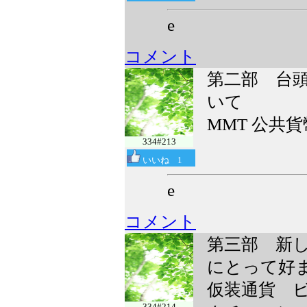
e
コメント
第二部 台
いて
MMT 公共
334#213
いいね
1
e
コメント
第三部 新
にとって好
仮装通貨 
334#214