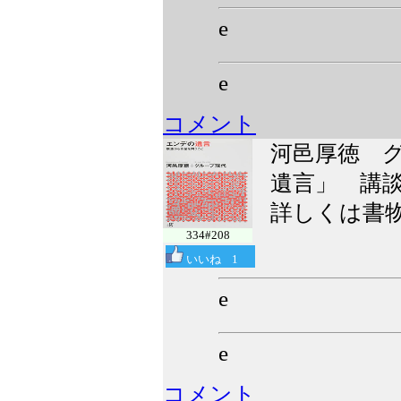
e
e
コメント
河邑厚徳 
遺言」 講談
詳しくは書
334#208
いいね
1
e
e
コメント