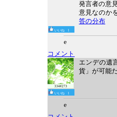
発言者の意
意見なのか
答の分布
いいね
1
e
コメント
エンデの遺
貨」が可能
334#273
いいね
1
e
コメント