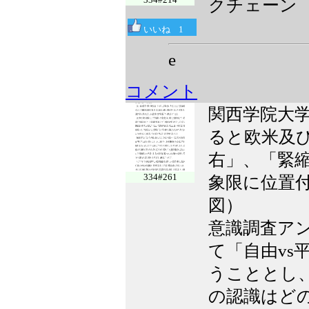
クチェーン 
いいね
1
e
コメント
関西学院大
ると欧米及び
右」、「緊縮
334#261
象限に位置
図）
意識調査ア
て「自由vs
うこととし
の認識はど