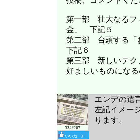
投稿、コメントくだ
第一部 壮大なるフ
金」 下記５
第二部 台頭する
下記６
第三部 新しいテク
好ましいものになる
エンデの遺言 
左記イメー
ります。
334#207
いいね
3